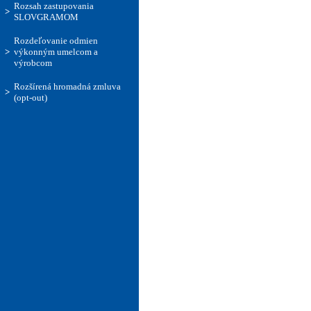
Rozsah zastupovania
>
SLOVGRAMOM
Rozdeľovanie odmien
>
výkonným umelcom a
výrobcom
Rozšírená hromadná zmluva
>
(opt-out)