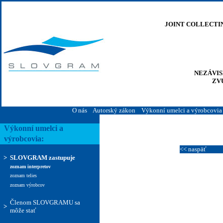
JOINT COLLECTI
NEZÁVI
ZV
O nás
Autorský zákon
Výkonní umelci a výrobcovia
Výkonní umelci a
výrobcovia:
<< naspäť
>
SLOVGRAM zastupuje
zoznam interpretov
zoznam telies
zoznam výrobcov
Členom SLOVGRAMU sa
>
môže stať